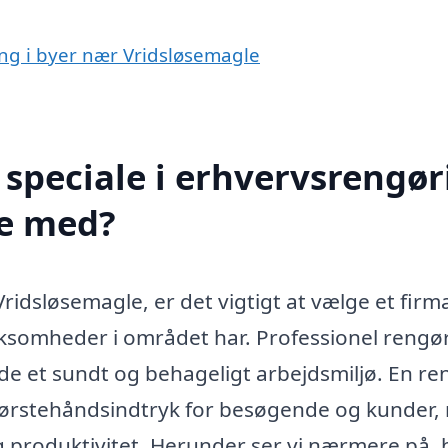
ing i byer nær Vridsløsemagle
speciale i erhvervsrengør
pe med?
ridsløsemagle, er det vigtigt at vælge et firm
rksomheder i området har. Professionel rengø
lde et sundt og behageligt arbejdsmiljø. En re
 førstehåndsindtryk for besøgende og kunder
 produktivitet. Herunder ser vi nærmere på,