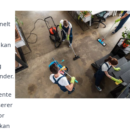
nelt
e
 kan
g
nder.
ente
serer
or
 kan