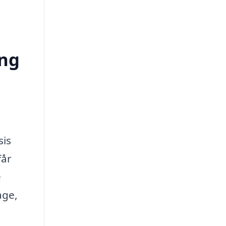
ing
sis
får
e
age,