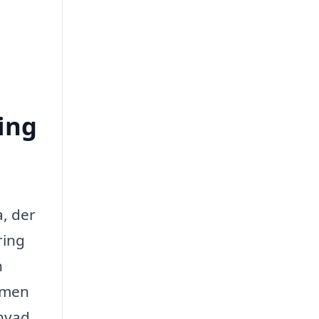
ing
a, der
ring
n
, men
 hvad