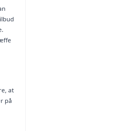
an
ilbud
e.
æffe
e, at
er på