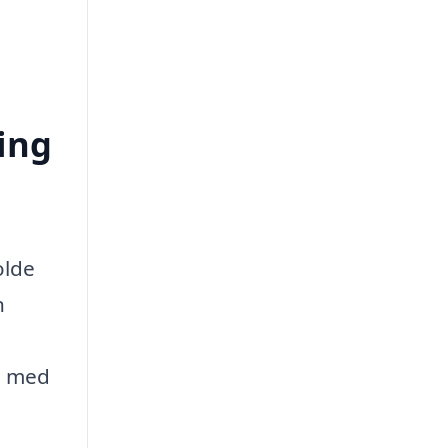
ing
olde
n
e med