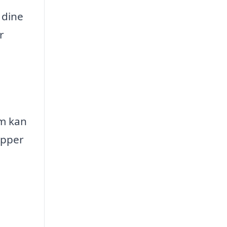
 dine
r
om kan
æpper