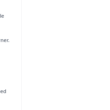
le
ner.
hed