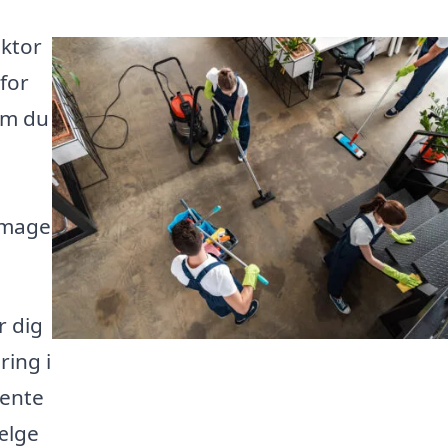
aktor
for
om du
 image
r dig
ring i
hente
vælge