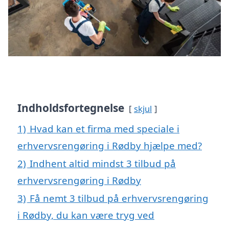
Indholdsfortegnelse
skjul
1)
Hvad kan et firma med speciale i
erhvervsrengøring i Rødby hjælpe med?
2)
Indhent altid mindst 3 tilbud på
erhvervsrengøring i Rødby
3)
Få nemt 3 tilbud på erhvervsrengøring
i Rødby, du kan være tryg ved