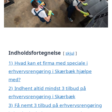
Indholdsfortegnelse
skjul
1)
Hvad kan et firma med speciale i
erhvervsrengøring i Skærbæk hjælpe
med?
2)
Indhent altid mindst 3 tilbud på
erhvervsrengøring i Skærbæk
3)
Få nemt 3 tilbud på erhvervsrengøring