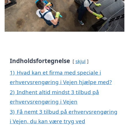
Indholdsfortegnelse
skjul
1)
Hvad kan et firma med speciale i
erhvervsrengøring i Vejen hjælpe med?
2)
Indhent altid mindst 3 tilbud på
erhvervsrengøring i Vejen
3)
Få nemt 3 tilbud på erhvervsrengøring
i Vejen, du kan være tryg ved