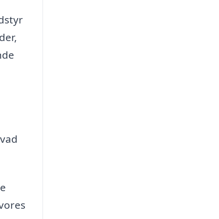
dstyr
der,
nde
hvad
de
 vores