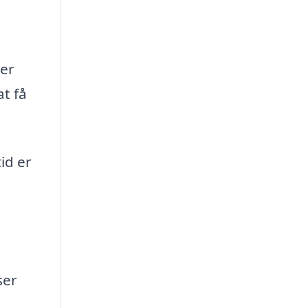
der
at få
tid er
ser