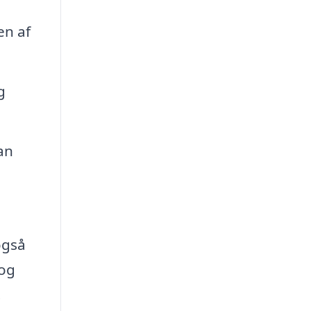
en af
g
an
også
 og
.