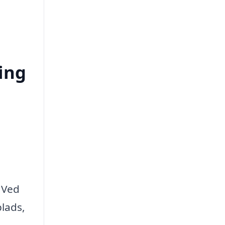
ing
. Ved
plads,