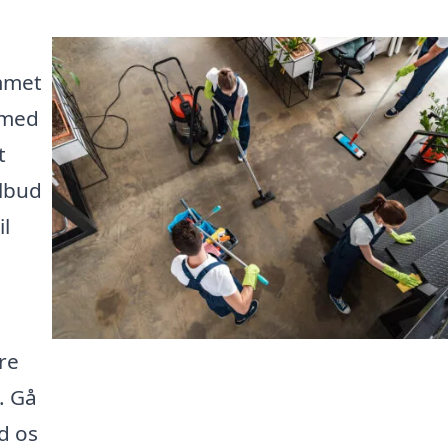
mmet
g med
t
ilbud
il
re
. Gå
d os