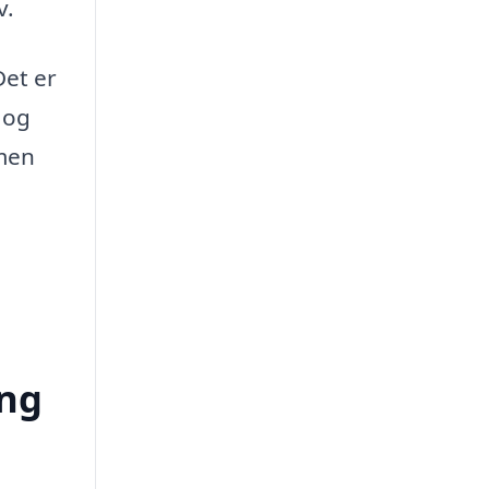
v.
Det er
 og
 men
ing