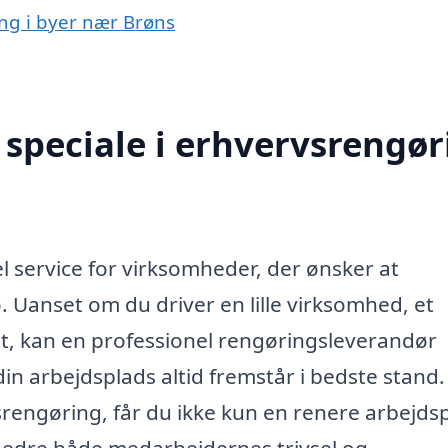
ing i byer nær Brøns
speciale i erhvervsrengør
l service for virksomheder, der ønsker at
. Uanset om du driver en lille virksomhed, et
tet, kan en professionel rengøringsleverandør
 din arbejdsplads altid fremstår i bedste stand
srengøring, får du ikke kun en renere arbejds
bedre både medarbejdernes trivsel og