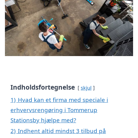
Indholdsfortegnelse
skjul
1)
Hvad kan et firma med speciale i
erhvervsrengøring i Tommerup
Stationsby hjælpe med?
2)
Indhent altid mindst 3 tilbud på