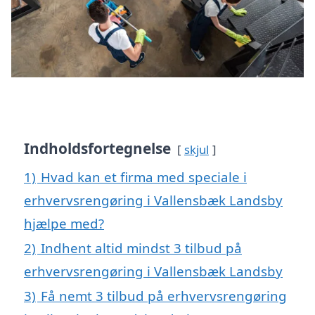
Indholdsfortegnelse
skjul
1)
Hvad kan et firma med speciale i
erhvervsrengøring i Vallensbæk Landsby
hjælpe med?
2)
Indhent altid mindst 3 tilbud på
erhvervsrengøring i Vallensbæk Landsby
3)
Få nemt 3 tilbud på erhvervsrengøring