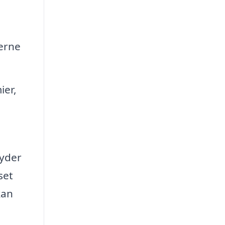
lerne
ier,
byder
set
kan