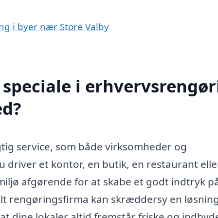
ing i byer nær Store Valby
speciale i erhvervsrengør
ed?
igtig service, som både virksomheder og
 driver et kontor, en butik, en restaurant elle
 miljø afgørende for at skabe et godt indtryk p
lt rengøringsfirma kan skræddersy en løsning
 at dine lokaler altid fremstår friske og indby