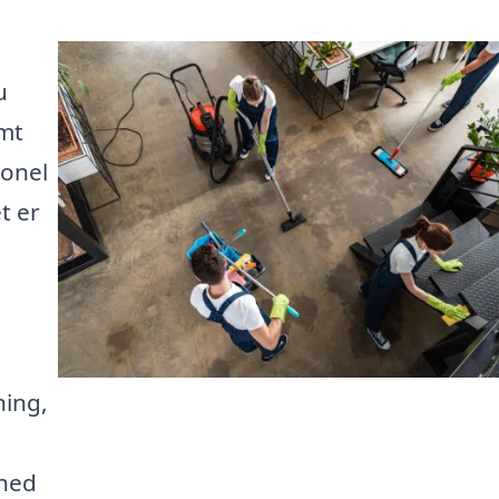
u
emt
ionel
t er
ning,
mhed