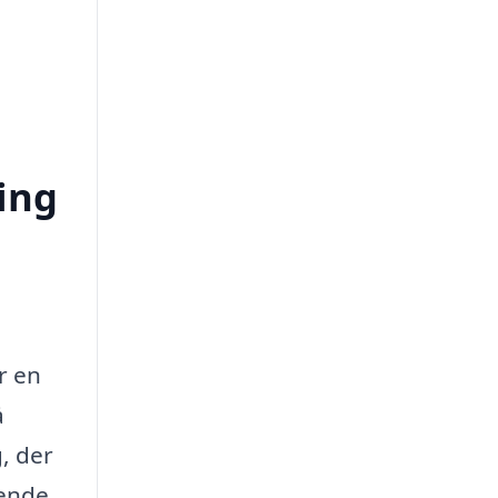
ing
r en
å
, der
dende.