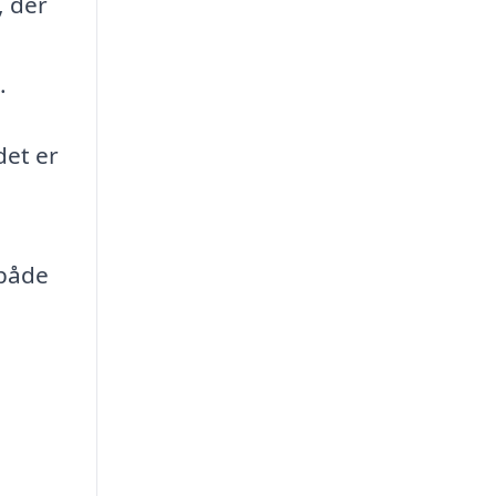
, der
.
det er
 både