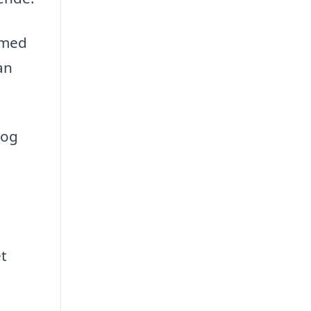
 med
an
 og
t