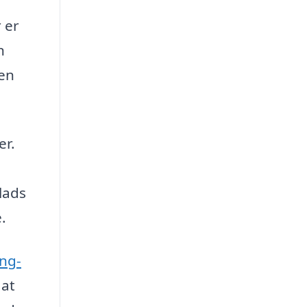
 er
n
 en
er.
lads
.
ing-
 at