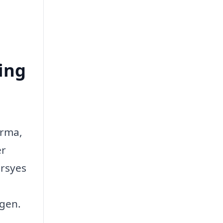
ing
irma,
er
ersyes
ngen.