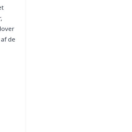
et
,
dover
 af de