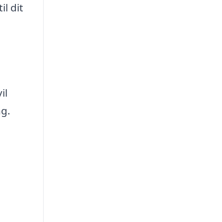
l dit
il
ng.