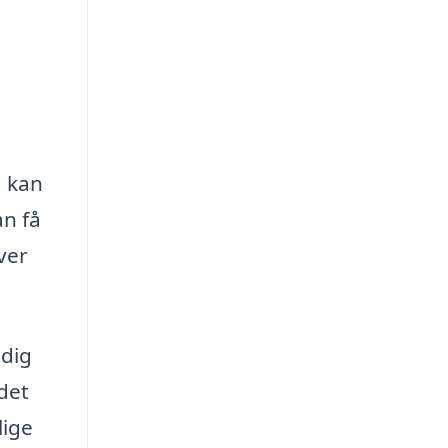
g kan
an få
ver
 dig
det
lige