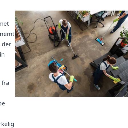
mmet
t nemt
, der
in
 fra
pe
rkelig