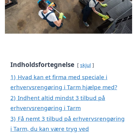
Indholdsfortegnelse
skjul
1)
Hvad kan et firma med speciale i
erhvervsrengøring i Tarm hjælpe med?
2)
Indhent altid mindst 3 tilbud på
erhvervsrengøring i Tarm
3)
Få nemt 3 tilbud på erhvervsrengøring
i Tarm, du kan være tryg ved