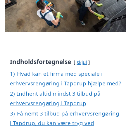
Indholdsfortegnelse
skjul
1)
Hvad kan et firma med speciale i
erhvervsrengøring i Tapdrup hjælpe med?
2)
Indhent altid mindst 3 tilbud på
erhvervsrengøring i Tapdrup
3)
Få nemt 3 tilbud på erhvervsrengøring
i Tapdrup, du kan være tryg ved