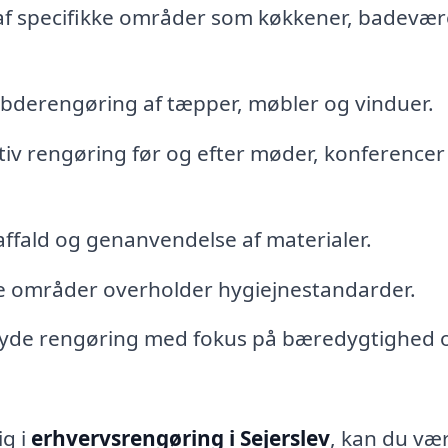
f specifikke områder som køkkener, badevær
bderengøring af tæpper, møbler og vinduer.
tiv rengøring før og efter møder, konferencer
affald og genanvendelse af materialer.
re områder overholder hygiejnestandarder.
byde rengøring med fokus på bæredygtighed 
ig i
erhvervsrengøring i Sejerslev
, kan du væ