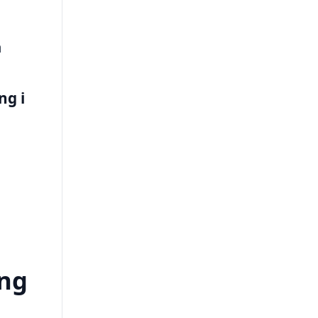
å
ng i
ing