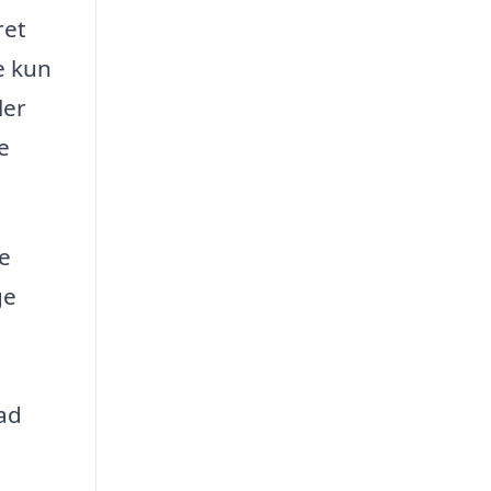
ret
e kun
ler
e
e
ge
vad