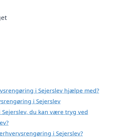
get
rvsrengøring i Sejerslev hjælpe med?
vsrengøring i Sejerslev
 Sejerslev, du kan være tryg ved
lev?
erhvervsrengøring i Sejerslev?