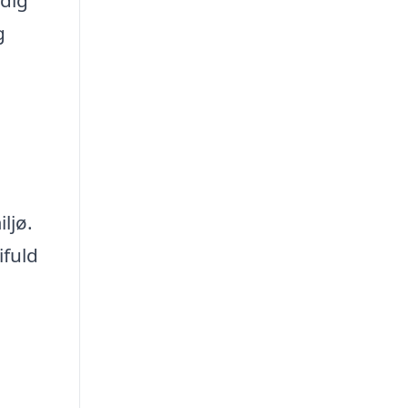
g
ljø.
ifuld