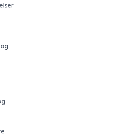
elser
 og
og
re