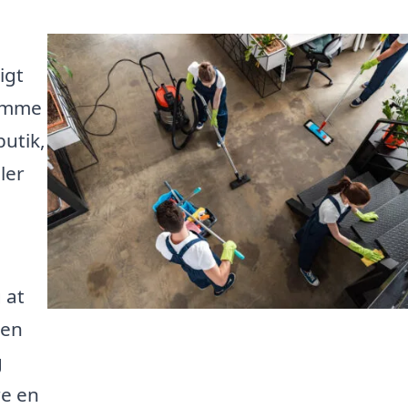
igt
komme
butik,
ler
 at
den
g
re en