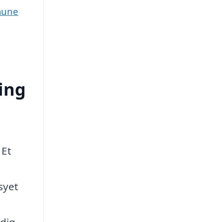
mune
ing
 Et
syet
ndig