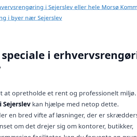
rhvervsrengøring i Sejerslev eller hele Morsø Kom
ng i byer nær Sejerslev
speciale i erhvervsrengør
?
 at opretholde et rent og professionelt miljø.
 Sejerslev
kan hjælpe med netop dette.
er en bred vifte af løsninger, der er skrædder
anset om det drejer sig om kontorer, butikker,
rvsmæssige faciliteter, kan du forvente en gru