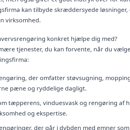
gsfirma kan tilbyde skræddersyede løsninger,
in virksomhed.
rhvervsrengøring konkret hjælpe dig med?
imære tjenester, du kan forvente, når du vælge
ingsfirma:
ngøring, der omfatter støvsugning, moppin
erne pæne og ryddelige dagligt.
om tæpperens, vinduesvask og rengøring af 
rksomhed og ekspertise.
rengøringer, der går i dybden med emner som