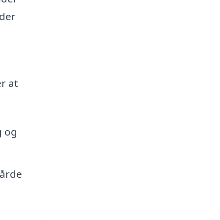
 der
r at
g og
hårde