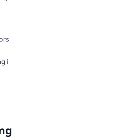
ors
e
g i
ing