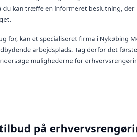
å du kan træffe en informeret beslutning, der
get.
g for, kan et specialiseret firma i Nykøbing M
ndbydende arbejdsplads. Tag derfor det først
 undersøge mulighederne for erhvervsrengørin
 tilbud på erhvervsrengør