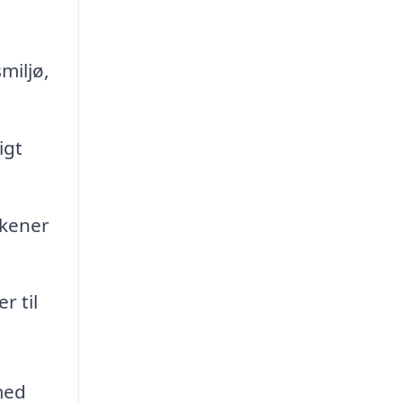
miljø,
igt
kener
r til
med