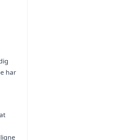
dig
De har
at
ligne