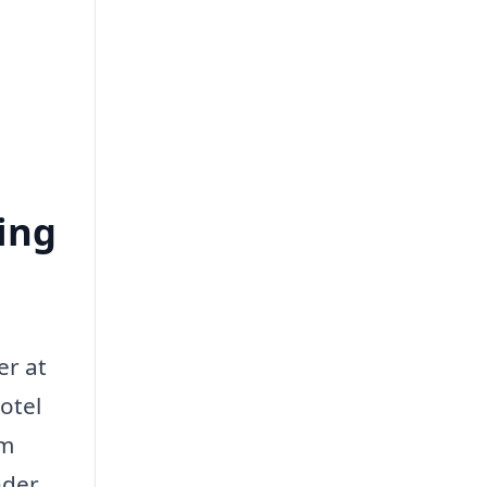
ing
er at
otel
om
nder