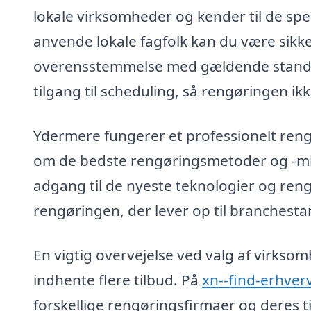
lokale virksomheder og kender til de spe
anvende lokale fagfolk kan du være sikke
overensstemmelse med gældende standar
tilgang til scheduling, så rengøringen ikk
Ydermere fungerer et professionelt reng
om de bedste rengøringsmetoder og -midler
adgang til de nyeste teknologier og rengø
rengøringen, der lever op til branchest
En vigtig overvejelse ved valg af virkso
indhente flere tilbud. På
xn--find-erhver
forskellige rengøringsfirmaer og deres t