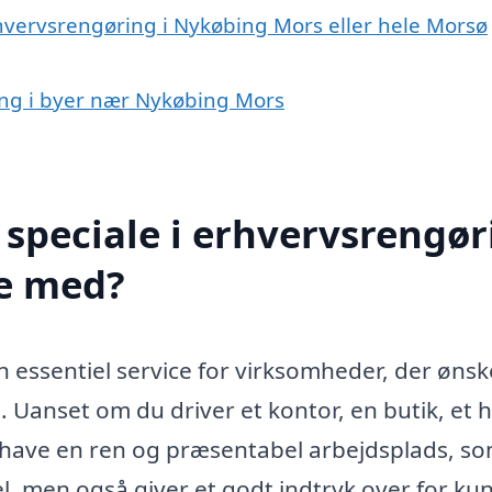
rhvervsrengøring i Nykøbing Mors eller hele Morsø
ring i byer nær Nykøbing Mors
speciale i erhvervsrengør
e med?
 essentiel service for virksomheder, der ønsk
. Uanset om du driver et kontor, en butik, et h
t at have en ren og præsentabel arbejdsplads, s
l, men også giver et godt indtryk over for ku