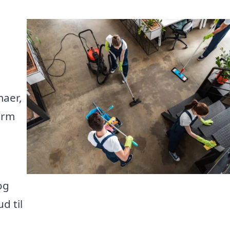
maer,
orm
og
d til