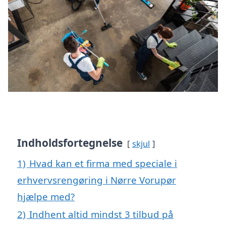
Indholdsfortegnelse
skjul
1)
Hvad kan et firma med speciale i
erhvervsrengøring i Nørre Vorupør
hjælpe med?
2)
Indhent altid mindst 3 tilbud på