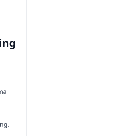
ing
rma
ing.