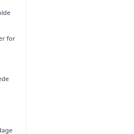
olde
er for
ede
edage