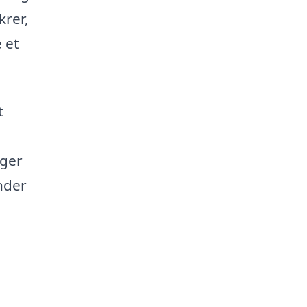
krer,
 et
t
ager
nder