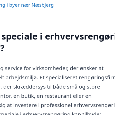
ing i byer nær Næsbjerg
speciale i erhvervsrengør
?
g service for virksomheder, der ønsker at
lt arbejdsmiljø. Et specialiseret rengøringsfi
r, der skræddersys til både små og store
tor, en butik, en restaurant eller en
g at investere i professionel erhvervsrengør
speciale i erhvervsrengøring kan tilbyde: