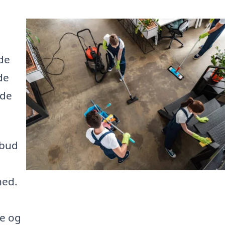
nde
de
lde
lbud
hed.
re og