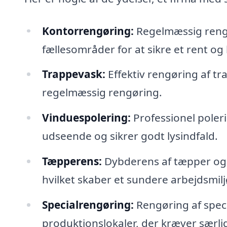
Kontorrengøring:
Regelmæssig rengø
fællesområder for at sikre et rent o
Trappevask:
Effektiv rengøring af tr
regelmæssig rengøring.
Vinduespolering:
Professionel poler
udseende og sikrer godt lysindfald.
Tæpperens:
Dybderens af tæpper og gu
hvilket skaber et sundere arbejdsmilj
Specialrengøring:
Rengøring af speci
produktionslokaler, der kræver særl