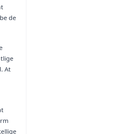
at
abe de
e
tlige
. At
at
orm
ellige