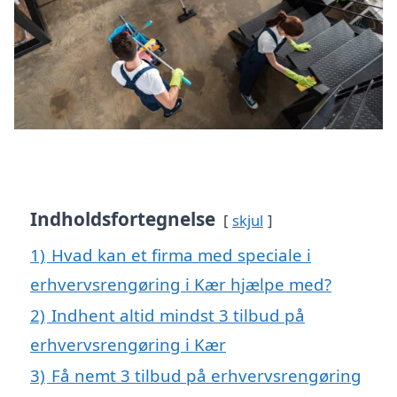
Indholdsfortegnelse
skjul
1)
Hvad kan et firma med speciale i
erhvervsrengøring i Kær hjælpe med?
2)
Indhent altid mindst 3 tilbud på
erhvervsrengøring i Kær
3)
Få nemt 3 tilbud på erhvervsrengøring