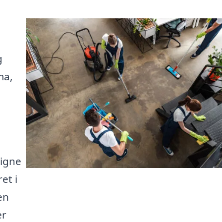
g
ma,
igne
et i
en
er