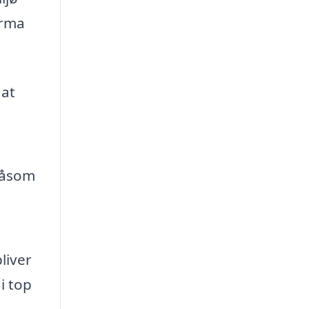
irma
 at
såsom
liver
 i top