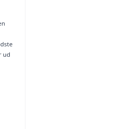
en
edste
r ud