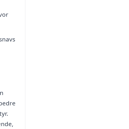
vor
 snavs
in
 bedre
yr.
ende,