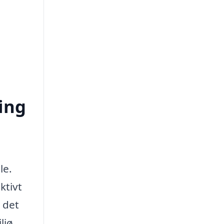
ing
le.
ktivt
 det
ljø