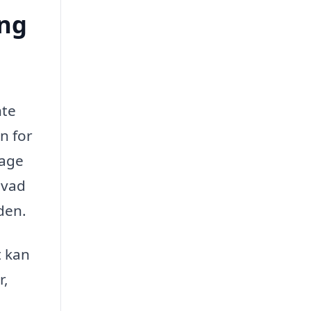
ing
nte
n for
tage
hvad
den.
t kan
r,