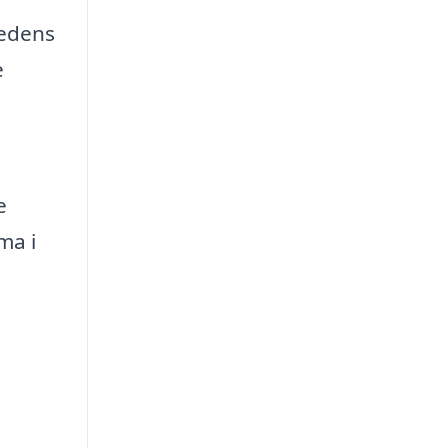
hedens
e
e
ma i