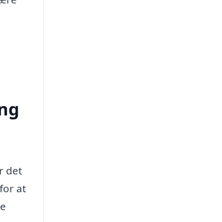
ing
r det
for at
te