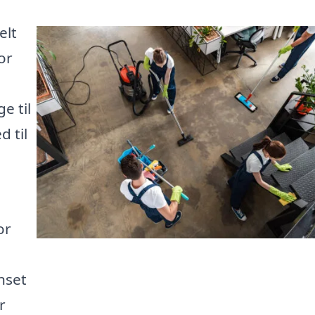
elt
or
e til
d til
or
nset
r