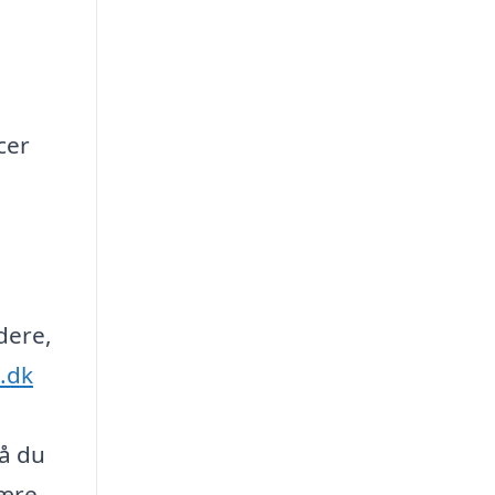
cer
dere,
.dk
så du
være