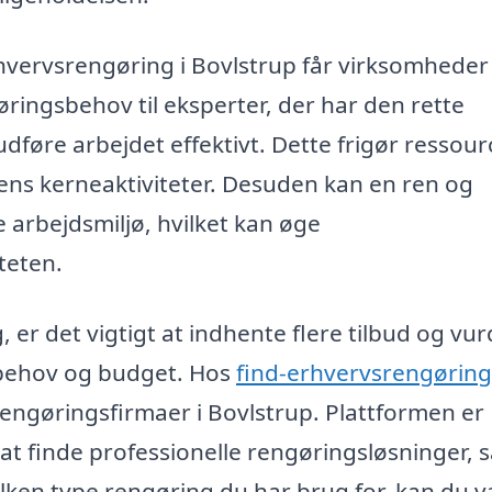
erhvervsrengøring i Bovlstrup får virksomheder
ringsbehov til eksperter, der har den rette
udføre arbejdet effektivt. Dette frigør ressour
ens kerneaktiviteter. Desuden kan en ren og
e arbejdsmiljø, hvilket kan øge
teten.
 er det vigtigt at indhente flere tilbud og vur
e behov og budget. Hos
find-erhvervsrengøring
rengøringsfirmaer i Bovlstrup. Plattformen er
 at finde professionelle rengøringsløsninger, 
ilken type rengøring du har brug for, kan du 