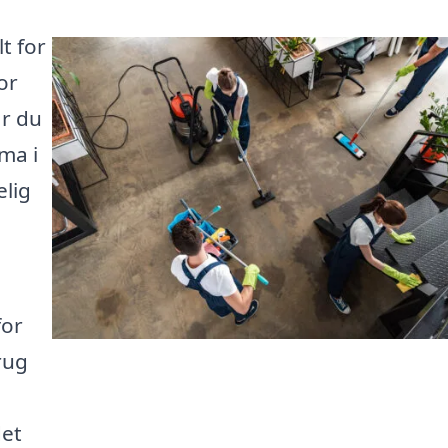
t for
or
r du
ma i
elig
for
rug
det