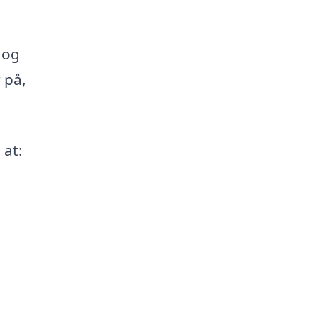
 og
 på,
 at: