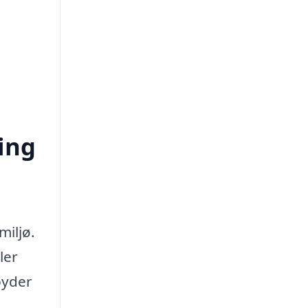
ing
miljø.
ler
byder