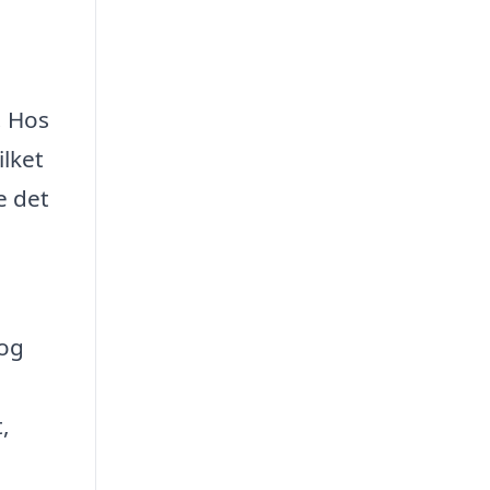
. Hos
ilket
e det
 og
,