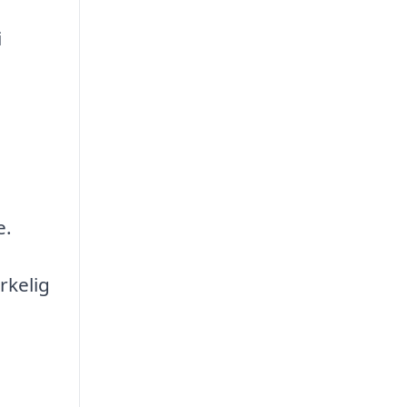
i
e.
rkelig