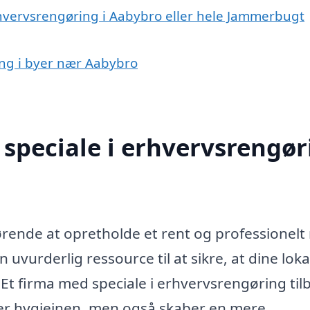
rhvervsrengøring i Aabybro eller hele Jammerbugt
ing i byer nær Aabybro
speciale i erhvervsrengør
rende at opretholde et rent og professionelt 
vurderlig ressource til at sikre, at dine loka
. Et firma med speciale i erhvervsrengøring til
rer hygiejnen, men også skaber en mere