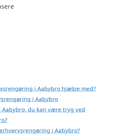
usere
n
rvsrengøring i Aabybro hjælpe med?
rvsrengøring i Aabybro
i Aabybro, du kan være tryg ved
ro?
 erhvervsrengøring i Aabybro?