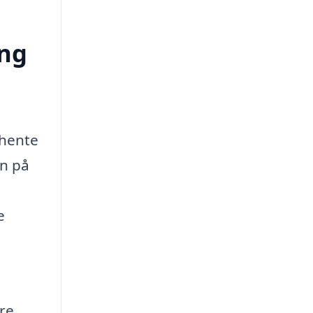
ing
dhente
en på
e
re