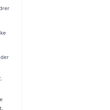
edrer
kke
åder
,
ye
t.