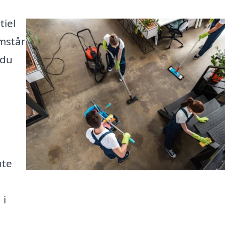
tiel
emstår
 du
nte
 i