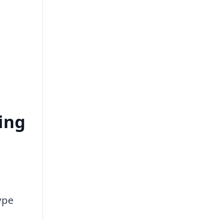
ing
ype