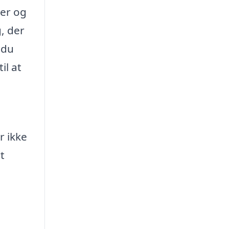
ser og
, der
 du
il at
r ikke
t