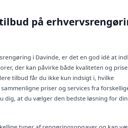
 tilbud på erhvervsrengør
srengøring i Davinde, er det en god idé at in
ktorer, der kan påvirke både kvaliteten og pris
re tilbud får du ikke kun indsigt i, hvilke
sammenligne priser og services fra forskellig
 dig, at du vælger den bedste løsning for din
ellige typer af rengøringsopgaver og kan væ