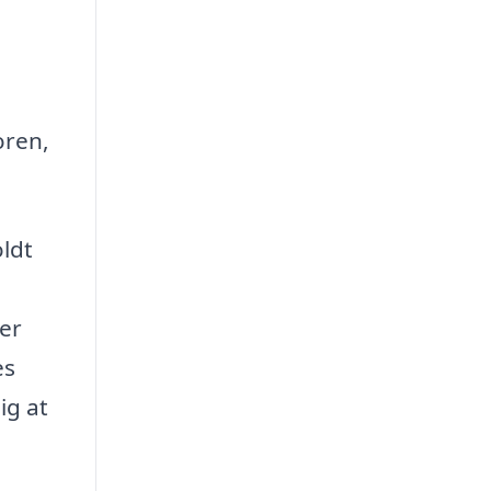
oren,
ldt
er
es
ig at