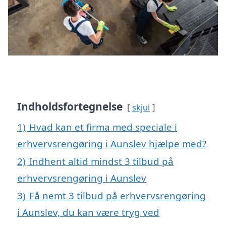
Indholdsfortegnelse
skjul
1)
Hvad kan et firma med speciale i
erhvervsrengøring i Aunslev hjælpe med?
2)
Indhent altid mindst 3 tilbud på
erhvervsrengøring i Aunslev
3)
Få nemt 3 tilbud på erhvervsrengøring
i Aunslev, du kan være tryg ved