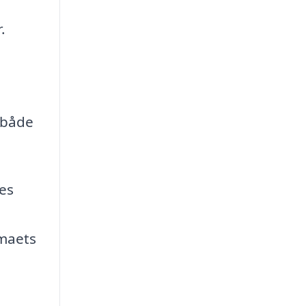
.
 både
res
rmaets