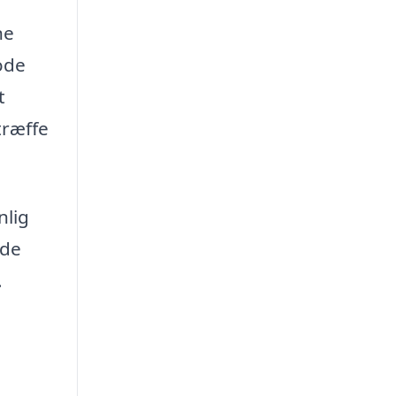
ne
ode
t
træffe
nlig
nde
.