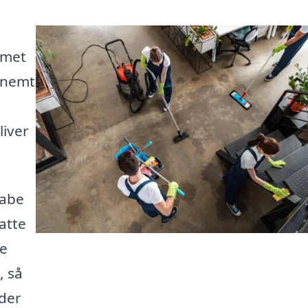
mmet
t nemt
liver
kabe
atte
te
, så
yder