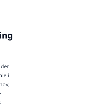
ing
 der
le i
hov,
e
s