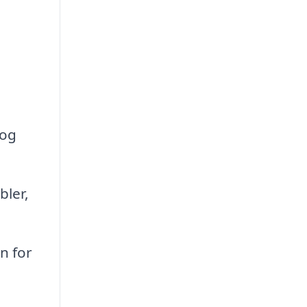
 og
bler,
n for