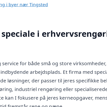
ing i byer nær Tingsted
speciale i erhvervsrengør
g service for både små og store virksomheder,
 indbydende arbejdsplads. Et firma med specia
 løsninger, der passer til jeres specifikke be
ing, industriel rengøring eller specialisered
e kan I fokusere på jeres kerneopgaver, men
altid fremstår rene og pæne.