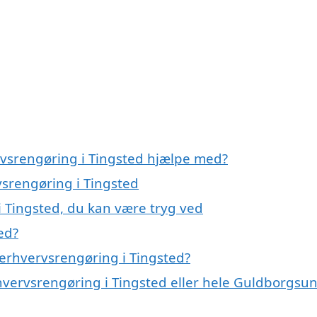
rvsrengøring i Tingsted hjælpe med?
vsrengøring i Tingsted
i Tingsted, du kan være tryg ved
ed?
erhvervsrengøring i Tingsted?
rhvervsrengøring i Tingsted eller hele Guldborgsu