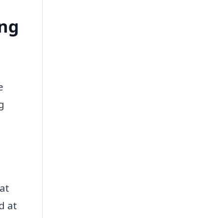
ing
e
g
at
d at