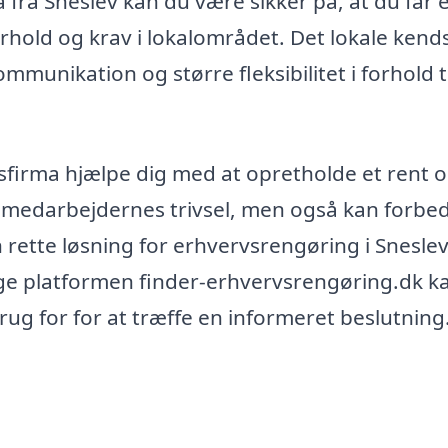
fra Sneslev kan du være sikker på, at du får 
forhold og krav i lokalområdet. Det lokale ken
mmunikation og større fleksibilitet i forhold ti
sfirma hjælpe dig med at opretholde et rent 
er medarbejdernes trivsel, men også kan forbe
ette løsning for erhvervsrengøring i Sneslev
uge platformen finder-erhvervsrengøring.dk k
brug for for at træffe en informeret beslutning