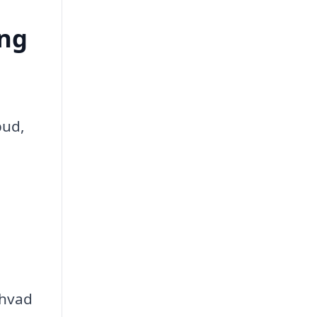
ing
bud,
a
 hvad