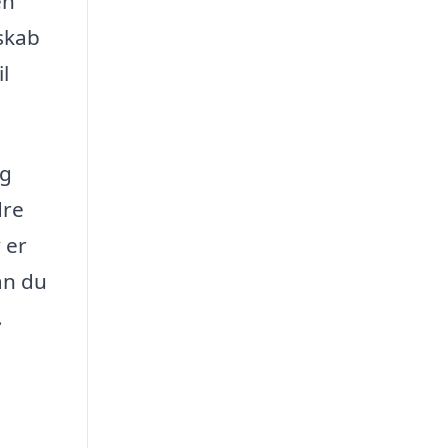
en
dskab
l
og
dre
 er
an du
.