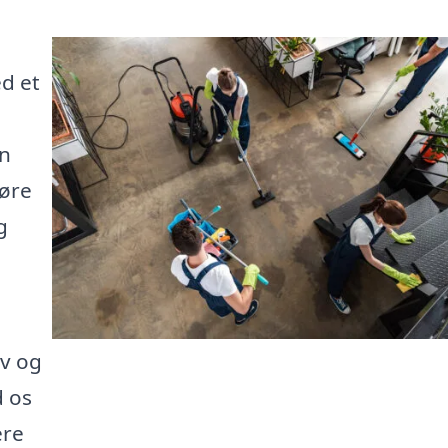
ed et
en
gøre
g
ev og
d os
ere