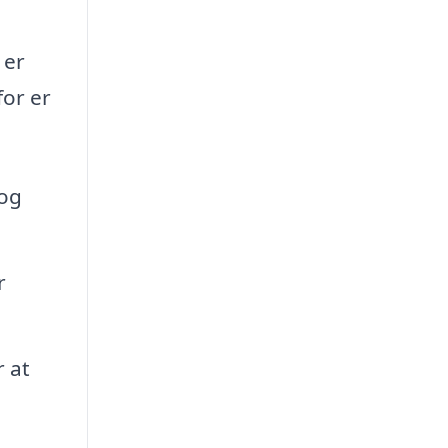
 er
or er
 og
r
 at