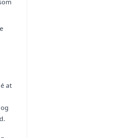
åsom
ke
é at
 og
d.