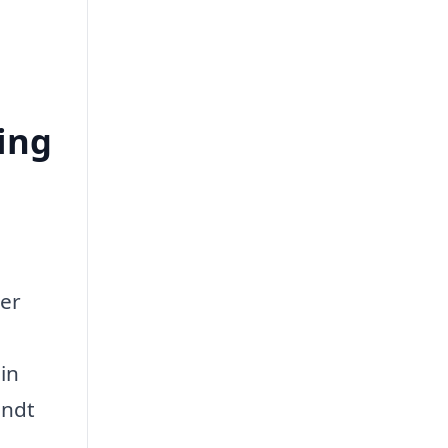
ing
ver
in
undt