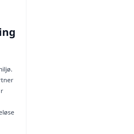
ing
iljø.
rtner
år
eløse