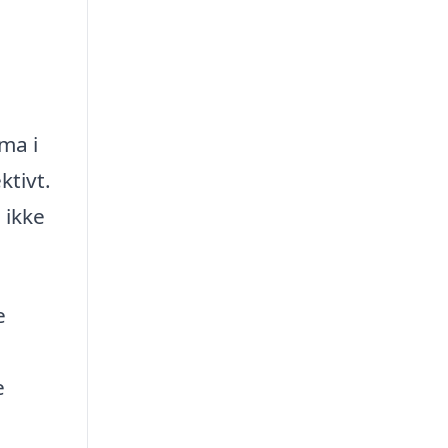
ma i
ktivt.
 ikke
e
e