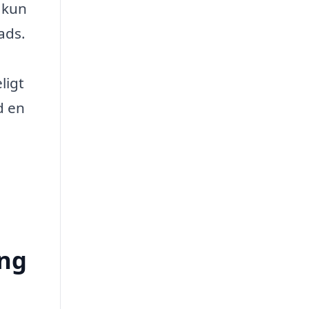
 kun
ads.
ligt
d en
ing