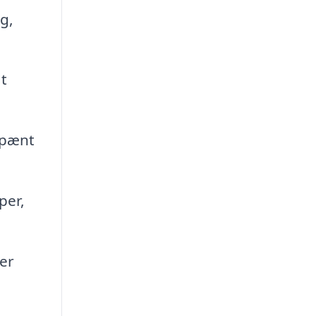
g,
t
 pænt
per,
er