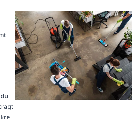
emt
å du
tragt
ikre