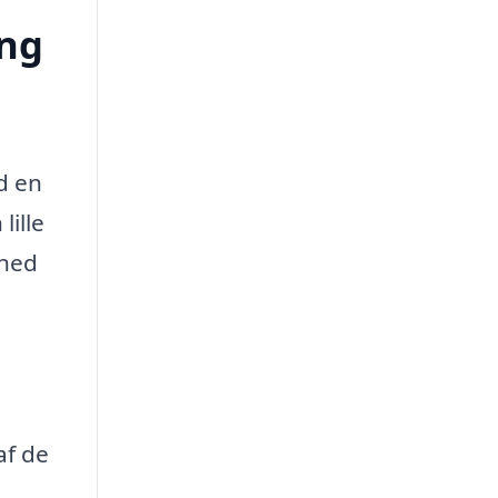
ing
d en
lille
ghed
af de