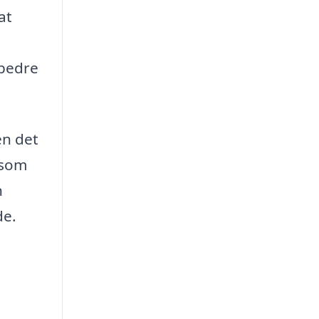
at
 bedre
en det
 som
n
de.