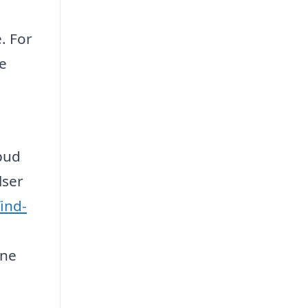
. For
re
lbud
lser
find-
ine