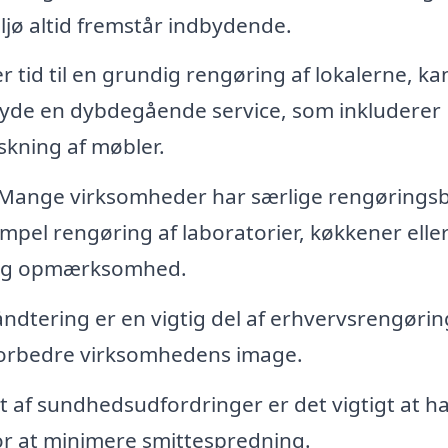
miljø altid fremstår indbydende.
r tid til en grundig rengøring af lokalerne, ka
lbyde en dybdegående service, som inkluderer
skning af møbler.
Mange virksomheder har særlige rengørings
mpel rengøring af laboratorier, køkkener elle
rlig opmærksomhed.
åndtering er en vigtig del af erhvervsrengøri
forbedre virksomhedens image.
et af sundhedsudfordringer er det vigtigt at h
for at minimere smittespredning.