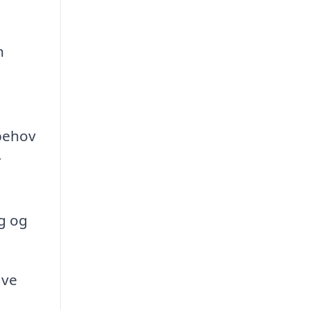
n
behov
r
ng og
ave