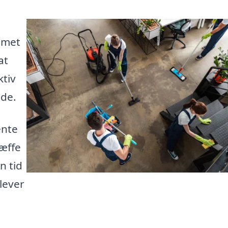
mmet
at
ktiv
åde.
ente
ræffe
n tid
lever