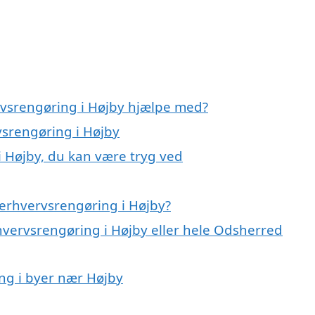
rvsrengøring i Højby hjælpe med?
vsrengøring i Højby
i Højby, du kan være tryg ved
erhvervsrengøring i Højby?
hvervsrengøring i Højby eller hele Odsherred
ing i byer nær Højby