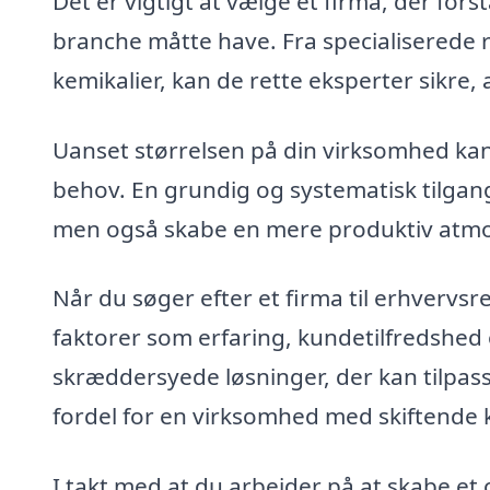
Det er vigtigt at vælge et firma, der for
branche måtte have. Fra specialiserede r
kemikalier, kan de rette eksperter sikre
Uanset størrelsen på din virksomhed kan
behov. En grundig og systematisk tilgang
men også skabe en mere produktiv atmo
Når du søger efter et firma til erhvervsr
faktorer som erfaring, kundetilfredshed o
skræddersyede løsninger, der kan tilpass
fordel for en virksomhed med skiftende 
I takt med at du arbejder på at skabe et 