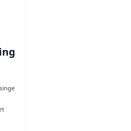
ing
nsinge
et