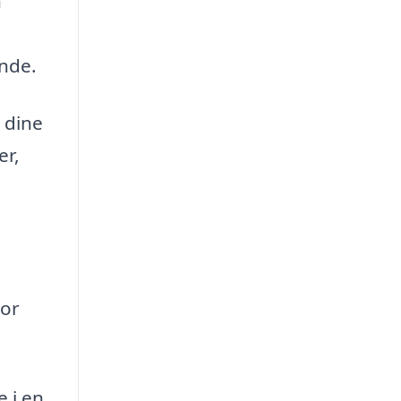
n
ende.
 dine
er,
tor
e i en