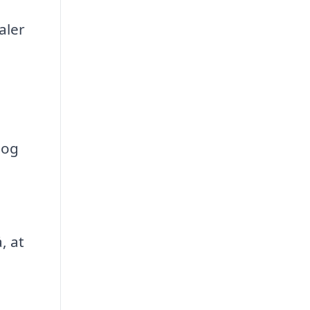
aler
 og
, at