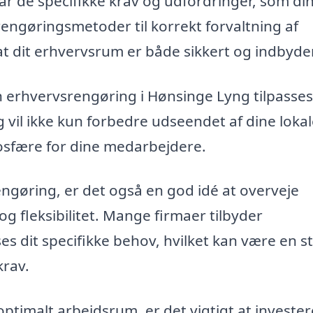
står de specifikke krav og udfordringer, som di
engøringsmetoder til korrekt forvaltning af
, at dit erhvervsrum er både sikkert og indbyd
 erhvervsrengøring i Hønsinge Lyng tilpasses
 vil ikke kun forbedre udseendet af dine lokal
sfære for dine medarbejdere.
engøring, er det også en god idé at overveje
g fleksibilitet. Mange firmaer tilbyder
es dit specifikke behov, hvilket kan være en s
krav.
optimalt arbejdsrum, er det vigtigt at invester