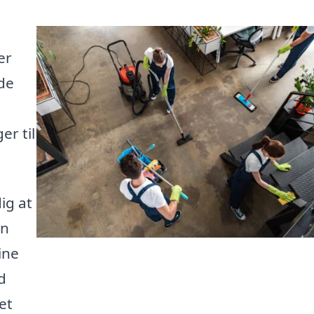
er
nde
r til
ig at
an
ine
d
et