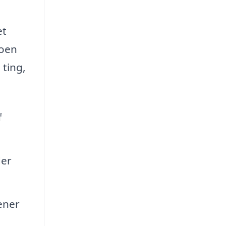
et
koen
 ting,
f
der
ener