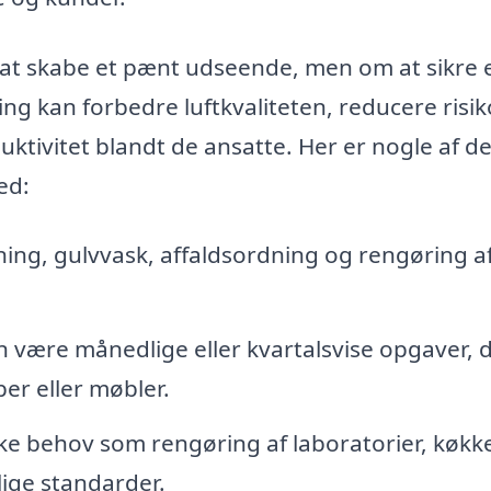
at skabe et pænt udseende, men om at sikre 
ng kan forbedre luftkvaliteten, reducere risi
ktivitet blandt de ansatte. Her er nogle af de
ed:
ng, gulvvask, affaldsordning og rengøring a
 være månedlige eller kvartalsvise opgaver, 
er eller møbler.
kke behov som rengøring af laboratorier, køkk
lige standarder.