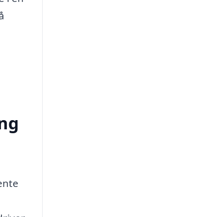
å
ing
ente