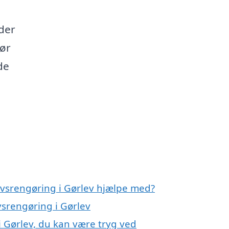
 der
Gør
de
rvsrengøring i Gørlev hjælpe med?
vsrengøring i Gørlev
i Gørlev, du kan være tryg ved