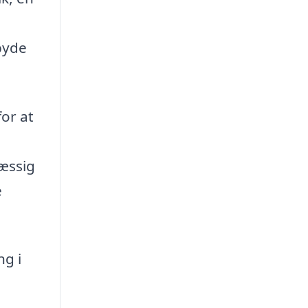
byde
or at
æssig
e
ng i