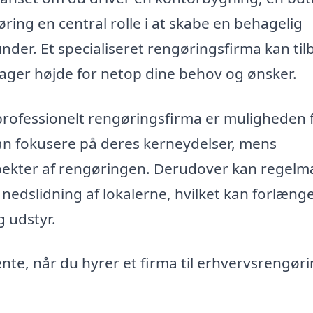
gøring en central rolle i at skabe en behagelig
er. Et specialiseret rengøringsfirma kan til
ager højde for netop dine behov og ønsker.
professionelt rengøringsfirma er muligheden f
an fokusere på deres kerneydelser, mens
spekter af rengøringen. Derudover kan regelm
edslidning af lokalerne, hvilket kan forlæng
 udstyr.
ente, når du hyrer et firma til erhvervsrengøri