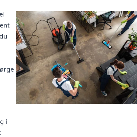
el
rent
 du
sørge
g i
t