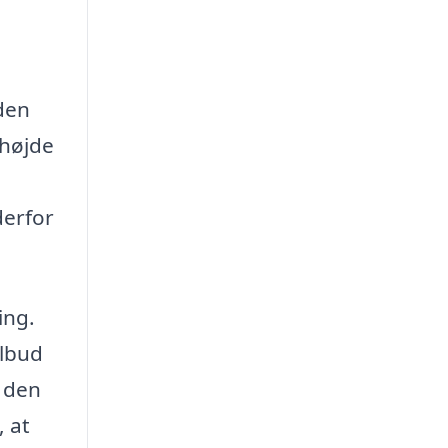
 den
 højde
derfor
ing.
ilbud
e den
, at