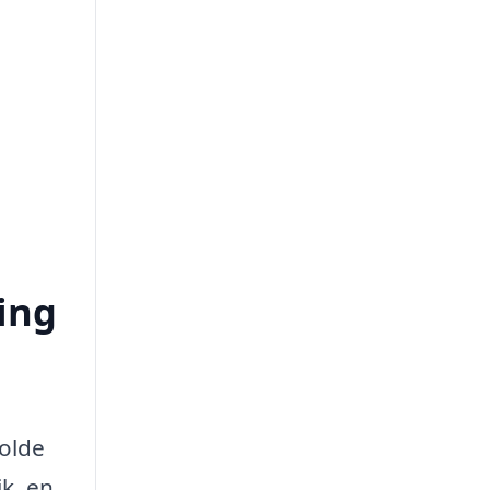
ing
holde
k, en