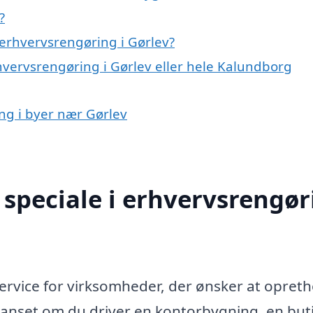
?
erhvervsrengøring i Gørlev?
hvervsrengøring i Gørlev eller hele Kalundborg
ing i byer nær Gørlev
speciale i erhvervsrengør
service for virksomheder, der ønsker at opret
Uanset om du driver en kontorbygning, en buti