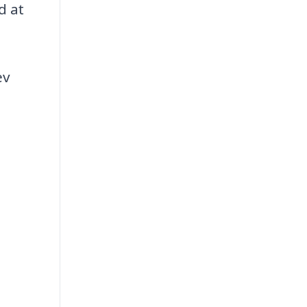
d at
ev