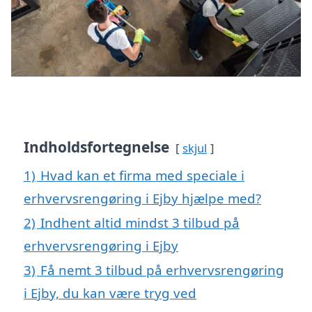
Indholdsfortegnelse
skjul
1)
Hvad kan et firma med speciale i
erhvervsrengøring i Ejby hjælpe med?
2)
Indhent altid mindst 3 tilbud på
erhvervsrengøring i Ejby
3)
Få nemt 3 tilbud på erhvervsrengøring
i Ejby, du kan være tryg ved