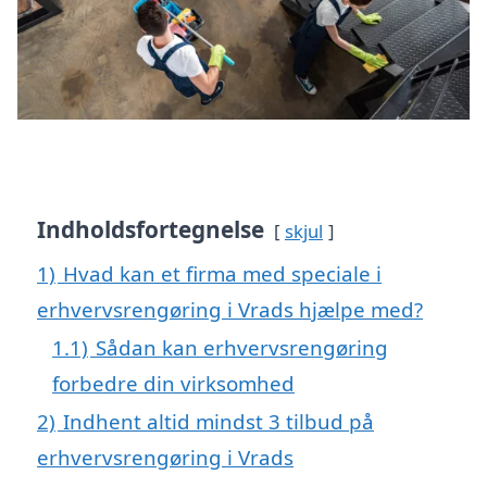
Indholdsfortegnelse
skjul
1)
Hvad kan et firma med speciale i
erhvervsrengøring i Vrads hjælpe med?
1.1)
Sådan kan erhvervsrengøring
forbedre din virksomhed
2)
Indhent altid mindst 3 tilbud på
erhvervsrengøring i Vrads