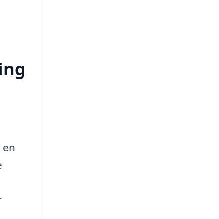
ing
e en
e
r