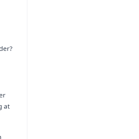
der?
er
g at
n