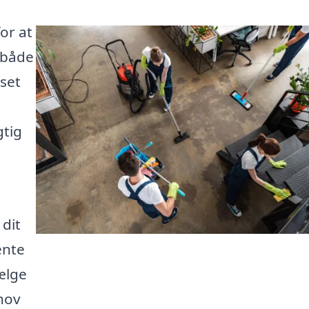
or at
r både
set
gtig
 dit
ente
vælge
ehov