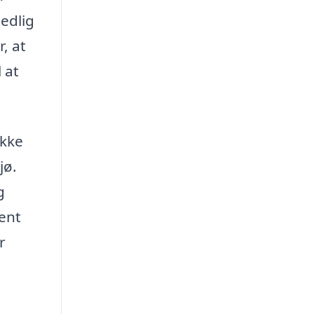
edlig
, at
 at
ække
jø.
g
hent
r