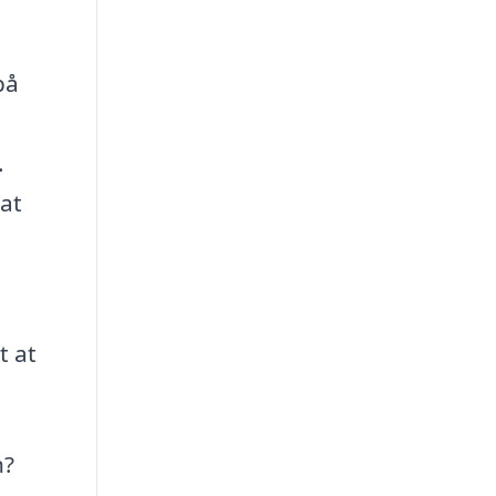
på
.
at
t at
n?