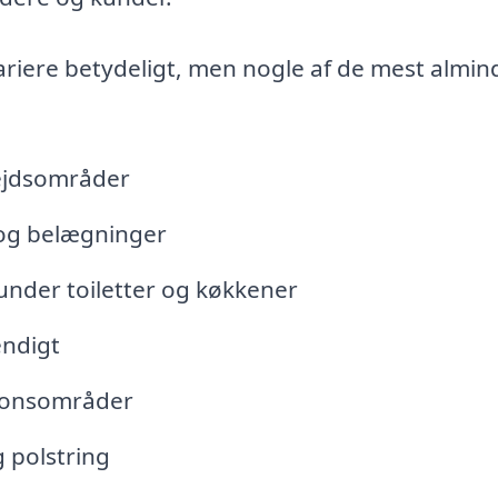
ariere betydeligt, men nogle af de mest almin
bejdsområder
 og belægninger
runder toiletter og køkkener
ndigt
tionsområder
 polstring