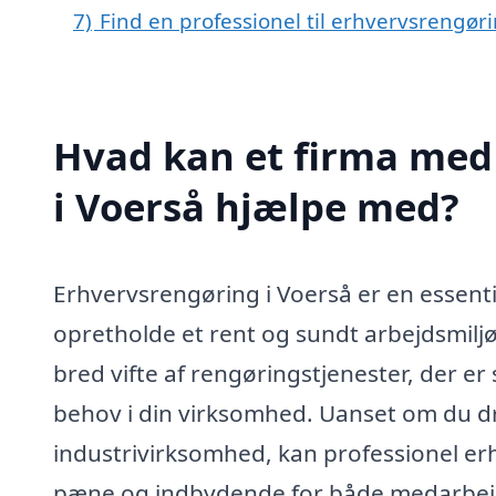
7)
Find en professionel til erhvervsrengør
Hvad kan et firma med 
i Voerså hjælpe med?
Erhvervsrengøring i Voerså er en essent
opretholde et rent og sundt arbejdsmiljø
bred vifte af rengøringstjenester, der e
behov i din virksomhed. Uanset om du dri
industrivirksomhed, kan professionel erh
pæne og indbydende for både medarbej