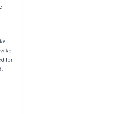
e
kke
vilke
d for
d,