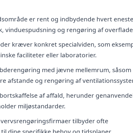
ejdsområde er rent og indbydende hvert enest
k, vinduespudsning og rengøring af overflade
er kræver konkret specialviden, som eksemp
nske faciliteter eller laboratorier.
ybderengøring med jævne mellemrum, såsom
e afstande og rengøring af ventilationssyste
 bortskaffelse af affald, herunder genanvende
older miljøstandarder.
vervsrengøringsfirmaer tilbyder ofte
il dine specifikke behov og tidsplaner.