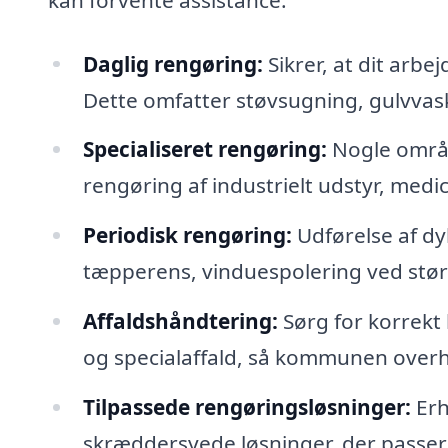
Daglig rengøring:
Sikrer, at dit arb
Dette omfatter støvsugning, gulvvas
Specialiseret rengøring:
Nogle områd
rengøring af industrielt udstyr, medici
Periodisk rengøring:
Udførelse af d
tæpperens, vinduespolering ved størr
Affaldshåndtering:
Sørg for korrekt
og specialaffald, så kommunen overh
Tilpassede rengøringsløsninger:
Erh
skræddersyede løsninger, der passer t