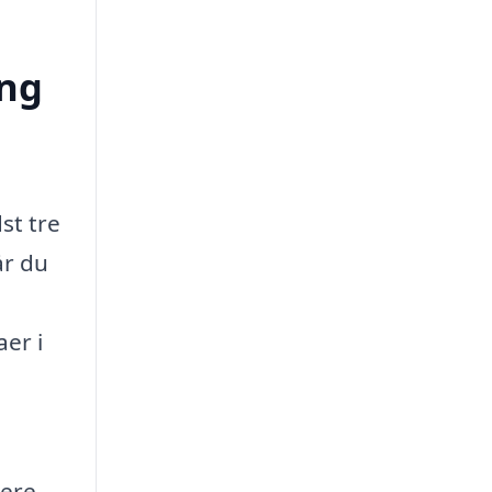
ing
st tre
år du
aer i
dere.