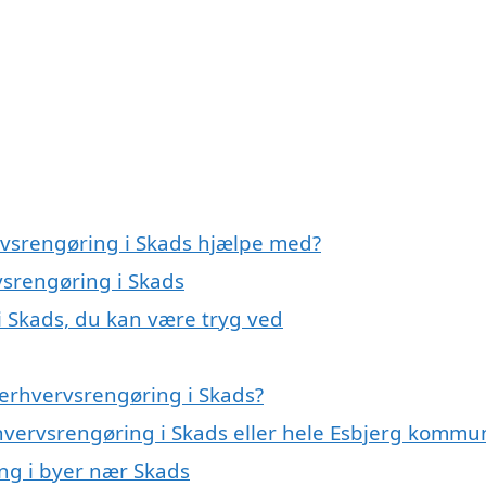
rvsrengøring i Skads hjælpe med?
vsrengøring i Skads
i Skads, du kan være tryg ved
erhvervsrengøring i Skads?
rhvervsrengøring i Skads eller hele Esbjerg kommu
ing i byer nær Skads