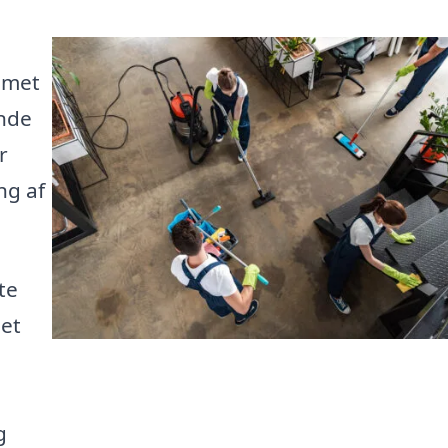
mmet
inde
r
ng af
te
det
g