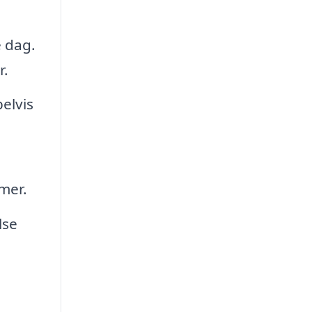
e dag.
r.
elvis
mer.
lse