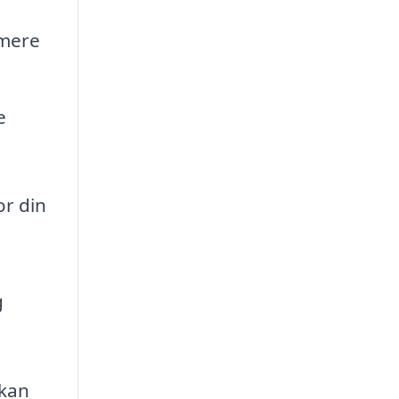
 mere
e
or din
g
 kan