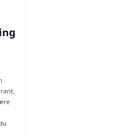
ing
n
rant,
være
 du