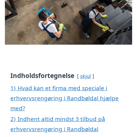
Indholdsfortegnelse
skjul
1)
Hvad kan et firma med speciale i
erhvervsrengøring i Randbøldal hjælpe
med?
2)
Indhent altid mindst 3 tilbud på
erhvervsrengøring i Randbøldal