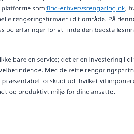
e platforme som
find-erhvervsrengøring.dk
, h
onelle rengøringsfirmaer i dit område. På denn
 og erfaringer for at finde den bedste løsning
kke bare en service; det er en investering i di
elbefindende. Med de rette rengøringspart
er præsentabel forskudt ud, hvilket vil imponer
t og produktivt miljø for dine ansatte.