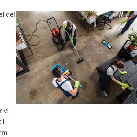
el del
e
 vi
il
orm