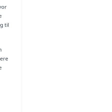
vor
e
 til
n
nere
e