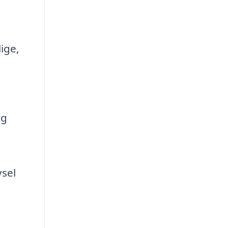
ige,
og
vsel