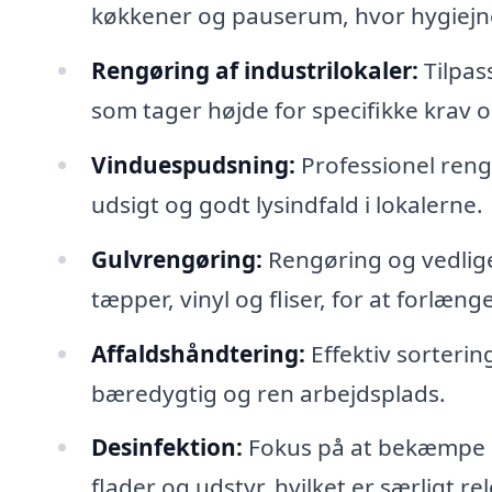
køkkener og pauserum, hvor hygiejne 
Rengøring af industrilokaler:
Tilpas
som tager højde for specifikke krav 
Vinduespudsning:
Professionel rengø
udsigt og godt lysindfald i lokalerne.
Gulvrengøring:
Rengøring og vedlige
tæpper, vinyl og fliser, for at forlæng
Affaldshåndtering:
Effektiv sortering
bæredygtig og ren arbejdsplads.
Desinfektion:
Fokus på at bekæmpe b
flader og udstyr, hvilket er særligt re