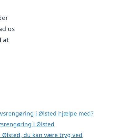
der
ad os
l at
rvsrengøring i Ølsted hjælpe med?
vsrengøring i Ølsted
i Ølsted, du kan være tryg ved