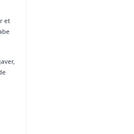
r et
kabe
gaver,
de