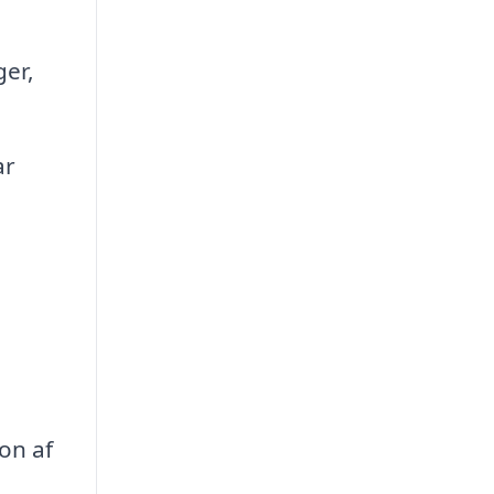
ger,
ar
on af