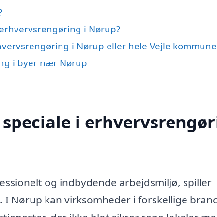
?
 erhvervsrengøring i Nørup?
rhvervsrengøring i Nørup eller hele Vejle kommune
ing i byer nær Nørup
speciale i erhvervsrengør
essionelt og indbydende arbejdsmiljø, spiller
. I Nørup kan virksomheder i forskellige bran
tjenester, der ikke blot sikrer rene lokaler m