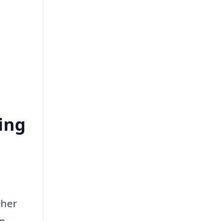
ing
cher
en