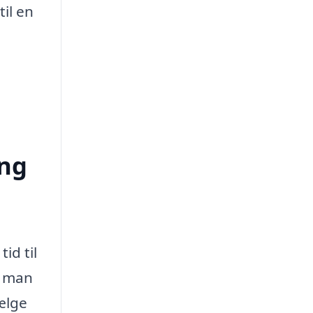
til en
ing
id til
t man
vælge