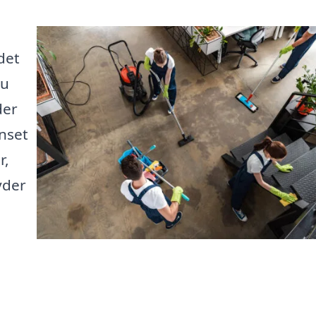
det
du
der
anset
r,
yder