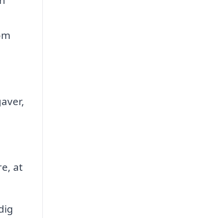
som
gaver,
e, at
dig