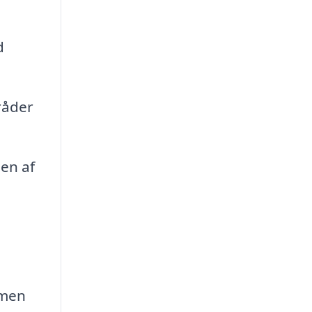
d
råder
en af
 men