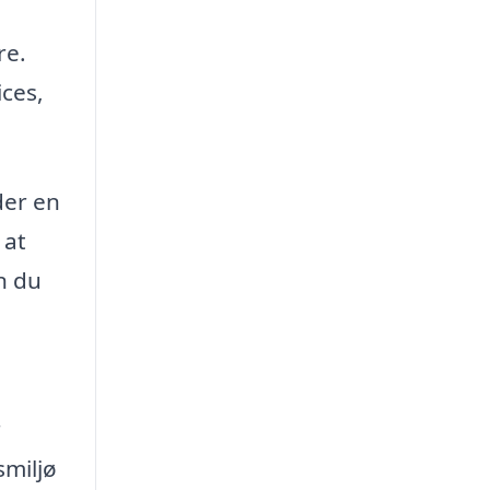
re.
ices,
der en
 at
n du
r
smiljø