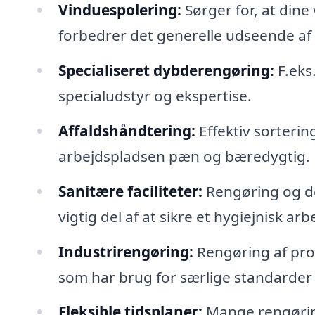
Vinduespolering:
Sørger for, at dine v
forbedrer det generelle udseende af
Specialiseret dybderengøring:
F.eks
specialudstyr og ekspertise.
Affaldshåndtering:
Effektiv sorterin
arbejdspladsen pæn og bæredygtig.
Sanitære faciliteter:
Rengøring og de
vigtig del af at sikre et hygiejnisk arb
Industrirengøring:
Rengøring af pro
som har brug for særlige standarder 
Fleksible tidsplaner:
Mange rengøring