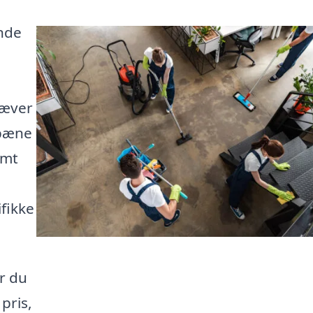
nde
e
ræver
 pæne
emt
ifikke
år du
pris,