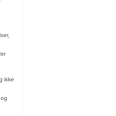
ser,
der
g ikke
 og