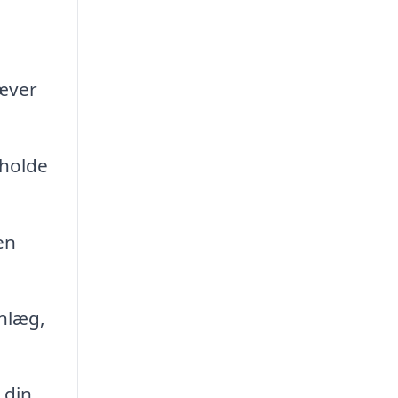
ræver
 holde
en
nlæg,
 din