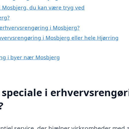
i Mosbjerg, du kan være tryg ved
erg?
 erhvervsrengøring i Mosbjerg?
hvervsrengøring i Mosbjerg eller hele Hjørring
ing i byer nær Mosbjerg
speciale i erhvervsrengør
?
ntiel service, der hjælper virksomheder med 