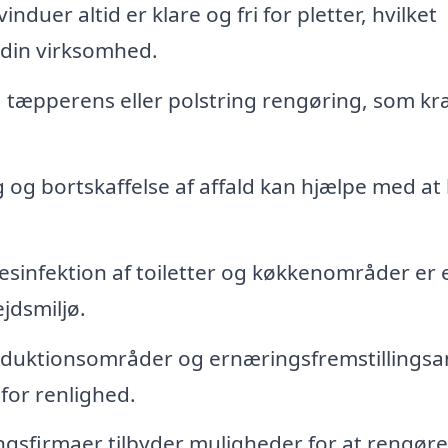
induer altid er klare og fri for pletter, hvilket
 din virksomhed.
. tæpperens eller polstring rengøring, som k
g og bortskaffelse af affald kan hjælpe med at
sinfektion af toiletter og køkkenområder er 
ejdsmiljø.
duktionsområder og ernæringsfremstillingsa
for renlighed.
sfirmaer tilbyder muligheder for at rengøre