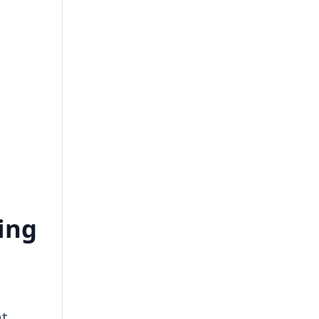
ing
at