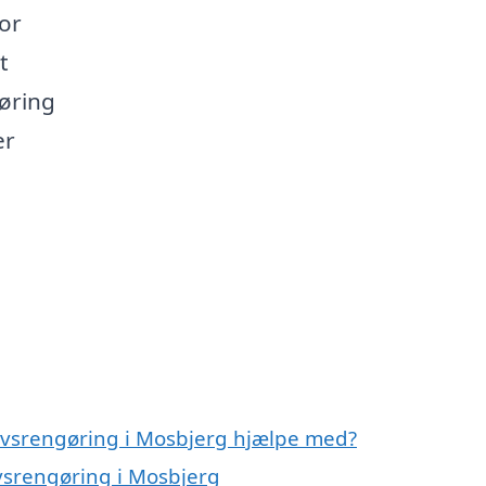
or
t
gøring
er
rvsrengøring i Mosbjerg hjælpe med?
rvsrengøring i Mosbjerg