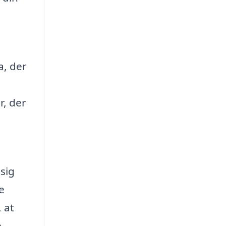
a, der
, der
sig
e
 at
e