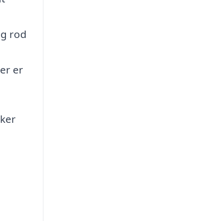
og rod
er er
kker