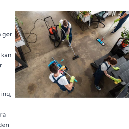
m gør
 kan
r
ing,
fra
 den