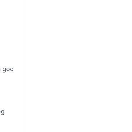
n god
og