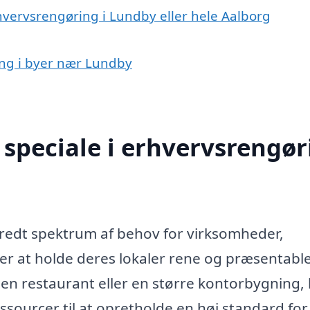
hvervsrengøring i Lundby eller hele Aalborg
ing i byer nær Lundby
speciale i erhvervsrengør
redt spektrum af behov for virksomheder,
ker at holde deres lokaler rene og præsentable
 en restaurant eller en større kontorbygning,
ssourcer til at opretholde en høj standard for