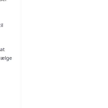
il
at
vælge