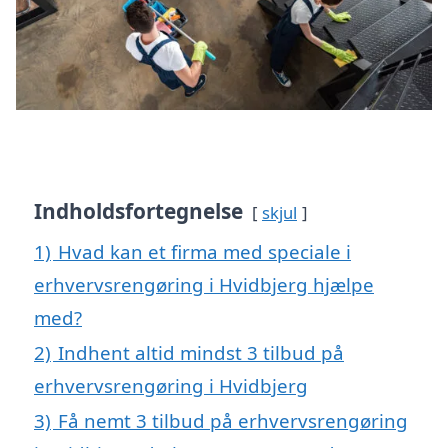
Indholdsfortegnelse
skjul
1)
Hvad kan et firma med speciale i
erhvervsrengøring i Hvidbjerg hjælpe
med?
2)
Indhent altid mindst 3 tilbud på
erhvervsrengøring i Hvidbjerg
3)
Få nemt 3 tilbud på erhvervsrengøring