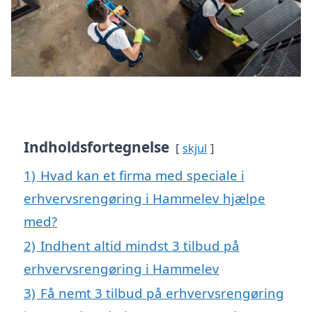
Indholdsfortegnelse
skjul
1)
Hvad kan et firma med speciale i
erhvervsrengøring i Hammelev hjælpe
med?
2)
Indhent altid mindst 3 tilbud på
erhvervsrengøring i Hammelev
3)
Få nemt 3 tilbud på erhvervsrengøring