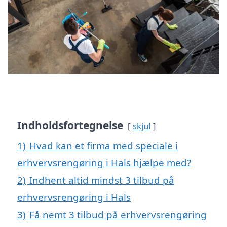
Indholdsfortegnelse
skjul
1)
Hvad kan et firma med speciale i
erhvervsrengøring i Hals hjælpe med?
2)
Indhent altid mindst 3 tilbud på
erhvervsrengøring i Hals
3)
Få nemt 3 tilbud på erhvervsrengøring