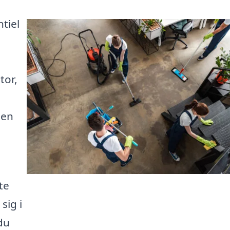
tiel
tor,
den
te
sig i
du