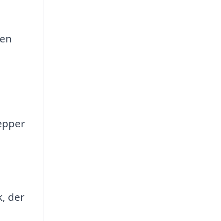
 en
æpper
k, der