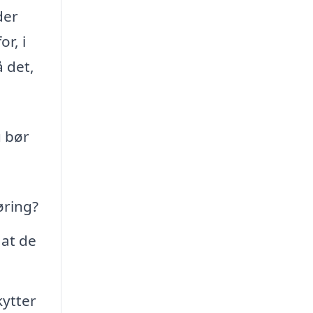
der
r, i
å det,
u bør
øring?
 at de
kytter