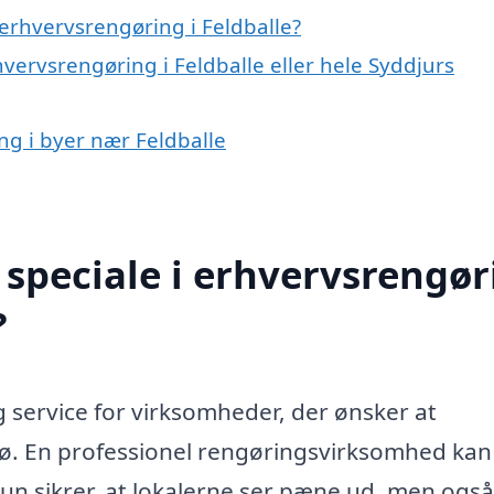
erhvervsrengøring i Feldballe?
hvervsrengøring i Feldballe eller hele Syddjurs
ng i byer nær Feldballe
speciale i erhvervsrengør
?
g service for virksomheder, der ønsker at
ljø. En professionel rengøringsvirksomhed kan
e kun sikrer, at lokalerne ser pæne ud, men også