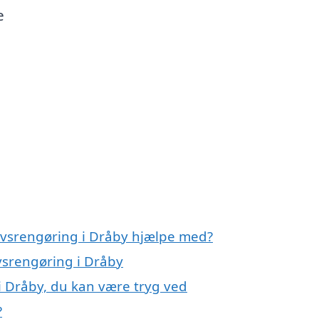
e
rvsrengøring i Dråby hjælpe med?
vsrengøring i Dråby
i Dråby, du kan være tryg ved
?