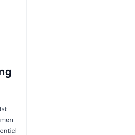
ing
dst
, men
entiel