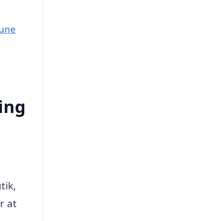
mune
ing
tik,
r at