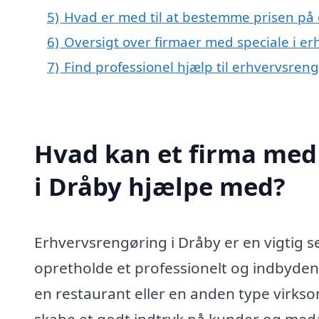
5)
Hvad er med til at bestemme prisen på
6)
Oversigt over firmaer med speciale i e
7)
Find professionel hjælp til erhvervsren
Hvad kan et firma med 
i Dråby hjælpe med?
Erhvervsrengøring i Dråby er en vigtig 
opretholde et professionelt og indbydend
en restaurant eller en anden type virksom
skabe et godt indtryk på kunder og medarb