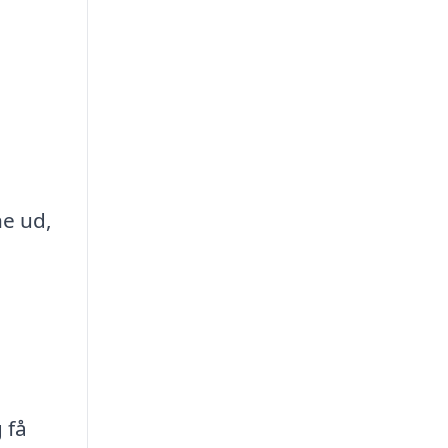
ne ud,
 få