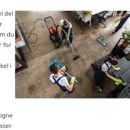
l del
r
om du
r for
el i
l
ligne
asser