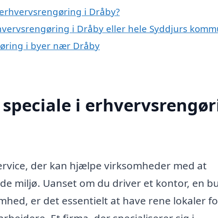
 erhvervsrengøring i Dråby?
rhvervsrengøring i Dråby eller hele Syddjurs kom
gøring i byer nær Dråby
speciale i erhvervsrengør
service, der kan hjælpe virksomheder med at
e miljø. Uanset om du driver et kontor, en bu
hed, er det essentielt at have rene lokaler fo
ejdere. Et firma, der specialiserer sig i