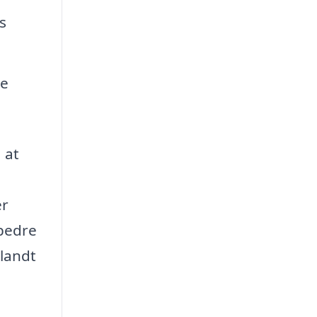
s
ke
 at
er
 bedre
blandt