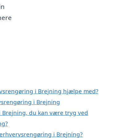
in
nere
rvsrengøring i Brejning hjælpe med?
vsrengøring i Brejning
i Brejning, du kan være tryg ved
ng?
erhvervsrengøring i Brejning?