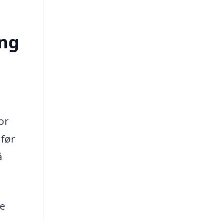
ing
or
 før
å
ne