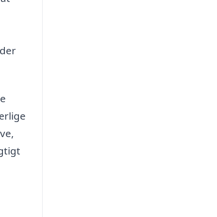
 der
ke
ærlige
ve,
gtigt