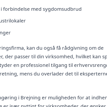
g i forbindelse med sygdomsudbrud
ustrilokaler
inger
ringsfirma, kan du også få rådgivning om de
 der passer til din virksomhed, hvilket kan s
tyder en professionel tilgang til erhvervsreng
etning, mens du overlader det til ekspertern
ngøring i Brejning er muligheden for at indhe
te er især nyttigt for virksomheder, der ønsker