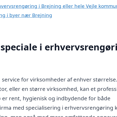
hvervsrengøring i Brejning eller hele Vejle komm
ing i byer nær Brejning
speciale i erhvervsrengør
g service for virksomheder af enhver størrelse
tor, eller en større virksomhed, kan et profess
jø er rent, hygienisk og indbydende for både
irma med specialisering i erhvervsrengøring 
øring, men også med mere omfattende opgaver