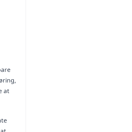
pare
øring,
e at
nte
 at