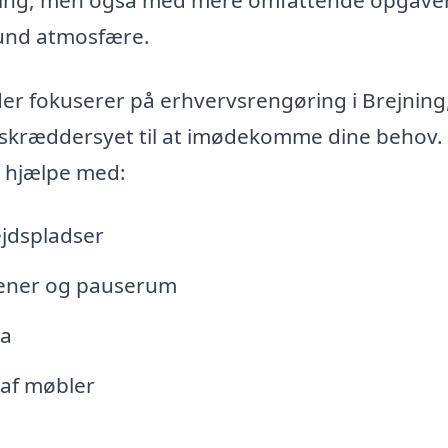
sund atmosfære.
er fokuserer på erhvervsrengøring i Brejning,
er skræddersyet til at imødekomme dine behov.
n hjælpe med:
ejdspladser
kener og pauserum
ra
af møbler