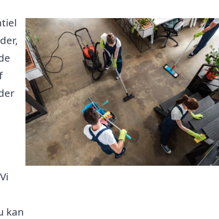
tiel
der,
nde
f
 der
Vi
u kan