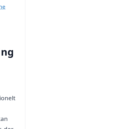
une
ing
.
ionelt
kan
, der