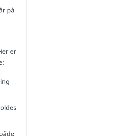
år på
e
Her er
e:
ring
holdes
 både