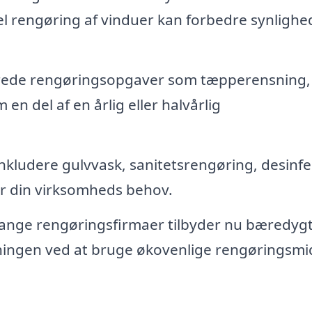
el rengøring af vinduer kan forbedre synligh
erede rengøringsopgaver som tæpperensning,
en del af en årlig eller halvårlig
nkludere gulvvask, sanitetsrengøring, desinfe
er din virksomheds behov.
nge rengøringsfirmaer tilbyder nu bæredygt
kningen ved at bruge økovenlige rengøringsmi