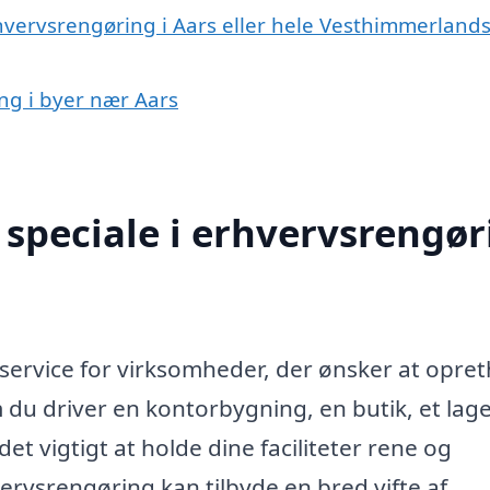
hvervsrengøring i Aars eller hele Vesthimmerland
ing i byer nær Aars
speciale i erhvervsrengør
 service for virksomheder, der ønsker at opre
m du driver en kontorbygning, en butik, et lag
det vigtigt at holde dine faciliteter rene og
ervsrengøring kan tilbyde en bred vifte af