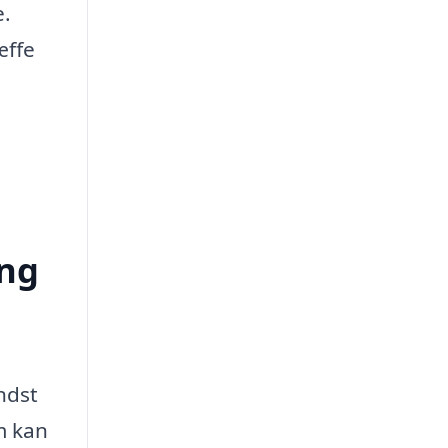
e.
æffe
ing
ndst
m kan