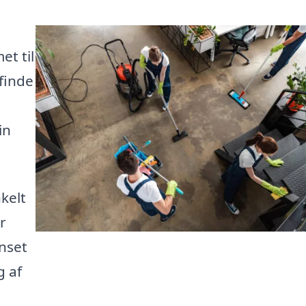
t til
 finde
in
kelt
r
anset
g af