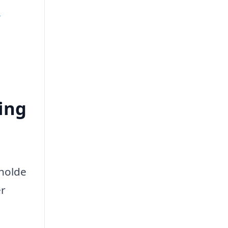
s
ing
tholde
er