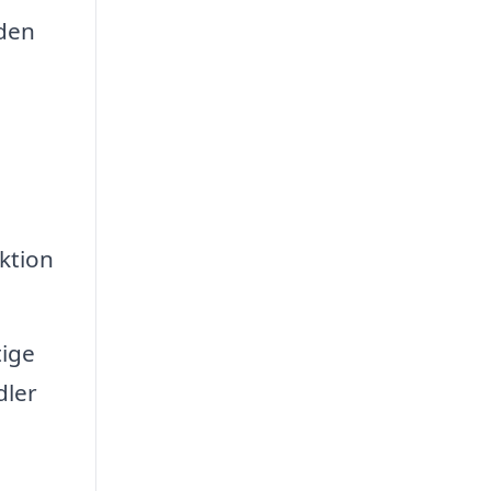
eden
ktion
ige
dler