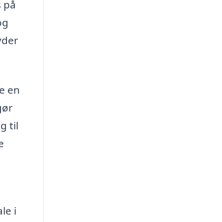
s på
og
yder
te en
gør
 til
e
le i