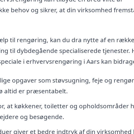
kke behov og sikrer, at din virksomhed fremst
ælp til rengøring, kan du dra nytte af en rækk
ing til dybdegående specialiserede tjenester. 
peciale i erhvervsrengøring i Aars kan bidrag
lige opgaver som støvsugning, feje og rengø
jø altid er præsentabelt.
r, at køkkener, toiletter og opholdsområder 
bejdere og besøgende.
duer giver et bedre indtryk af din virksomhed