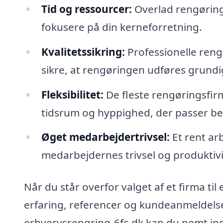
Tid og ressourcer:
Overlad rengøringe
fokusere på din kerneforretning.
Kvalitetssikring:
Professionelle rengø
sikre, at rengøringen udføres grundig
Fleksibilitet:
De fleste rengøringsfirm
tidsrum og hyppighed, der passer bed
Øget medarbejdertrivsel:
Et rent ar
medarbejdernes trivsel og produktivi
Når du står overfor valget af et firma ti
erfaring, referencer og kundeanmeldelse
erhvervsrengring-6fc.dk kan du nemt ind