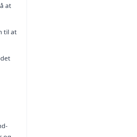
å at
til at
 det
nd-
r og