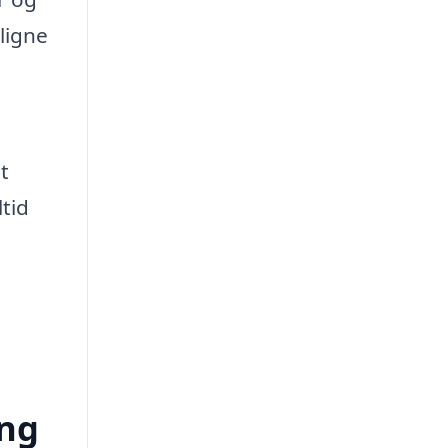
ligne
t
ltid
ing