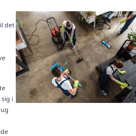
l det
e
ve
te
sig i
rug
ide