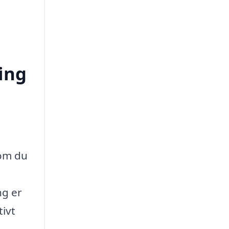
ing
 om du
ng er
tivt