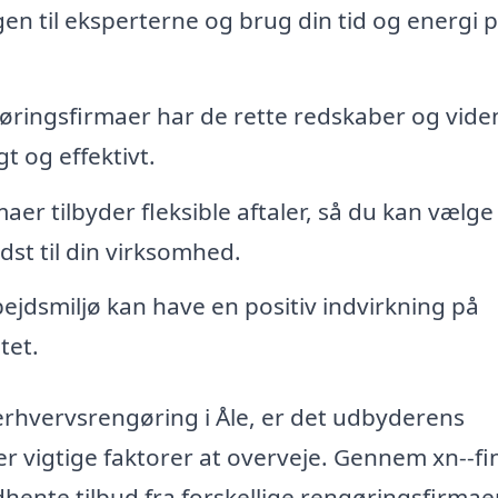
n til eksperterne og brug din tid og energi p
ringsfirmaer har de rette redskaber og viden 
t og effektivt.
aer tilbyder fleksible aftaler, så du kan vælge
st til din virksomhed.
bejdsmiljø kan have en positiv indvirkning på
tet.
l erhvervsrengøring i Åle, er det udbyderens
r vigtige faktorer at overveje. Gennem xn--fi
hente tilbud fra forskellige rengøringsfirmae