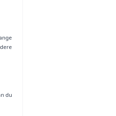
mange
jdere
an du