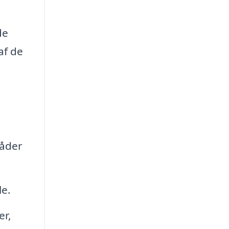
de
af de
råder
le.
er,