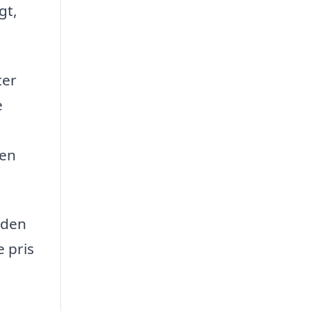
gt,
ter
e
den
eden
e pris