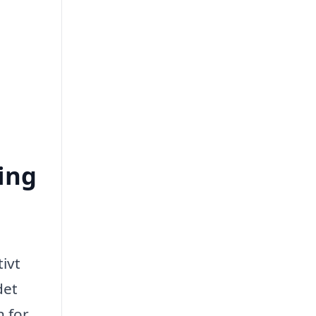
ing
ivt
det
n for