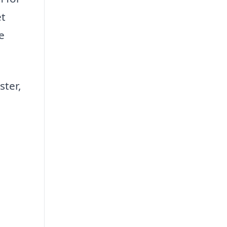
et
e
ster,