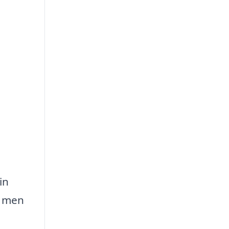
in
, men