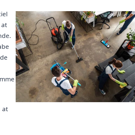
iel
 at
nde.
kabe
åde
komme
 at