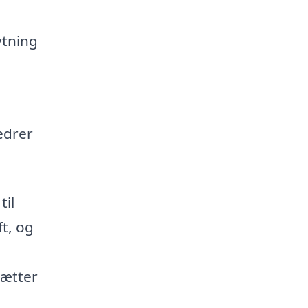
ytning
edrer
til
ft, og
sætter