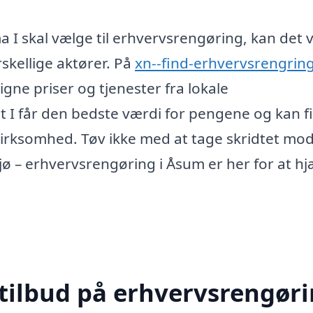
rma I skal vælge til erhvervsrengøring, kan det
rskellige aktører. På
xn--find-erhvervsrengring
gne priser og tjenester fra lokale
at I får den bedste værdi for pengene og kan f
 virksomhed. Tøv ikke med at tage skridtet mod
ø – erhvervsrengøring i Åsum er her for at hj
 tilbud på erhvervsrengør