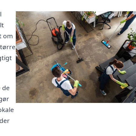
l
lt
et om
større
tigt
e de
 gør
okale
 der