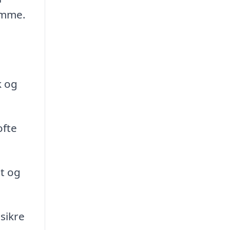
ømme.
i
k og
ofte
t og
sikre