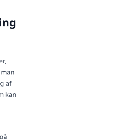
ing
er,
n man
g af
om kan
 på