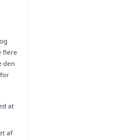
 og
 flere
de den
rfor
ed at
et af